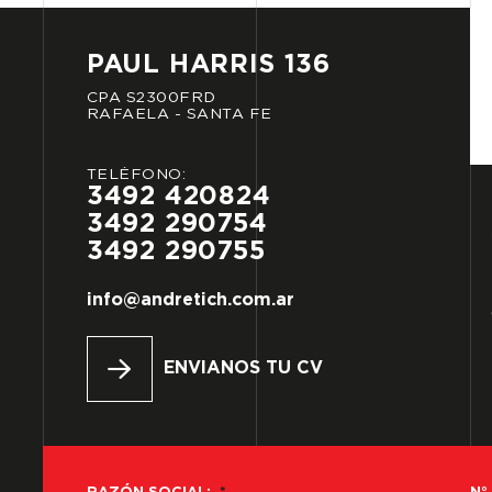
PAUL
HARRIS
136
CPA
S2300FRD
RAFAELA
-
SANTA
FE
TELÉFONO:
3492
420824
3492
290754
3492
290755
info@andretich.com.ar
ENVIANOS TU CV