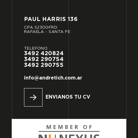
PAUL
HARRIS
136
CPA
S2300FRD
RAFAELA
-
SANTA
FE
TELÉFONO:
3492
420824
3492
290754
3492
290755
info@andretich.com.ar
ENVIANOS TU CV