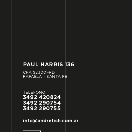
PAUL
HARRIS
136
CPA
S2300FRD
RAFAELA
-
SANTA
FE
TELÉFONO:
3492
420824
3492
290754
3492
290755
info@andretich.com.ar