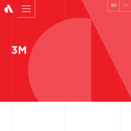
ES
EN
3M