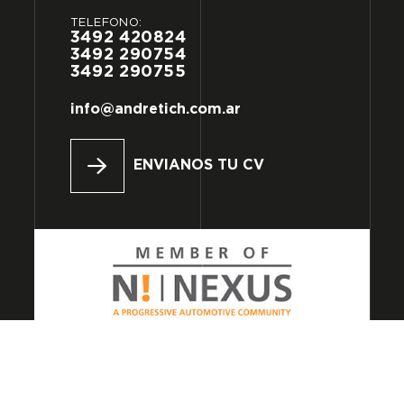
TELÉFONO:
3492
420824
3492
290754
3492
290755
info@andretich.com.ar
ENVIANOS TU CV
CARLOSANDRETICH