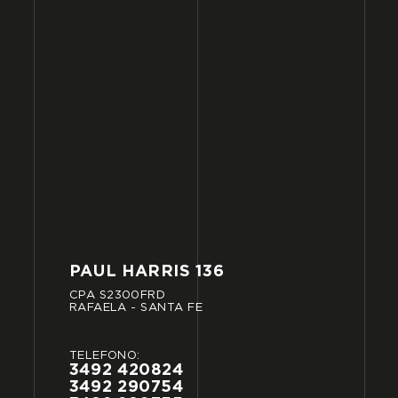
PAUL
HARRIS
136
CPA
S2300FRD
RAFAELA
-
SANTA
FE
TELÉFONO:
3492
420824
3492
290754