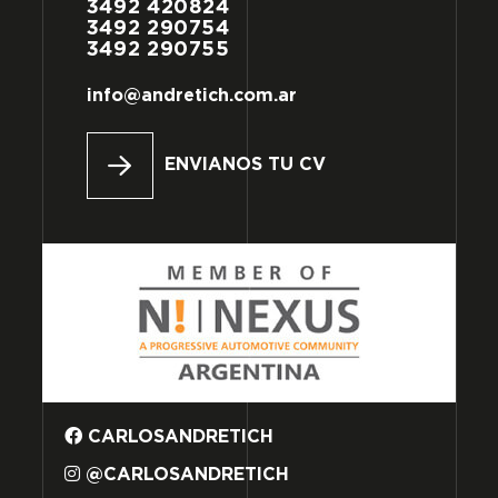
3492
420824
3492
290754
3492
290755
info@andretich.com.ar
ENVIANOS TU CV
CARLOSANDRETICH
@CARLOSANDRETICH