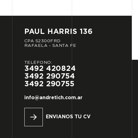
PAUL
HARRIS
136
CPA
S2300FRD
RAFAELA
-
SANTA
FE
TELÉFONO:
3492
420824
3492
290754
3492
290755
info@andretich.com.ar
ENVIANOS TU CV