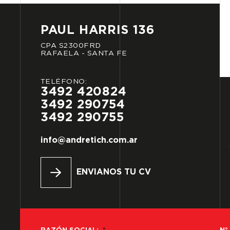
PAUL
HARRIS
136
CPA
S2300FRD
RAFAELA
-
SANTA
FE
TELÉFONO:
3492
420824
3492
290754
3492
290755
info@andretich.com.ar
ENVIANOS TU CV