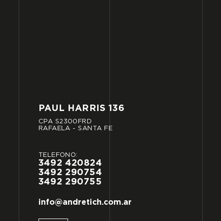
PAUL
HARRIS
136
CPA
S2300FRD
RAFAELA
-
SANTA
FE
TELÉFONO:
3492
420824
3492
290754
3492
290755
info@andretich.com.ar