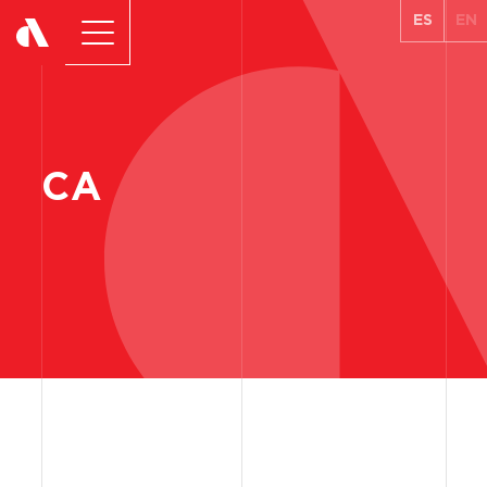
ES
EN
CA