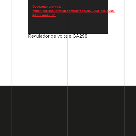
vídeo
Descargar archivo:
https://carlosandretich.com/storage/2020/04/TecGauss-
4-ESP.mp4?_=1
Regulador de voltaje GA298