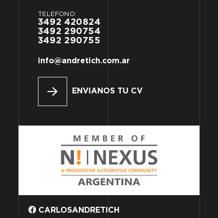
TELÉFONO:
3492
420824
3492
290754
3492
290755
info@andretich.com.ar
ENVIANOS TU CV
CARLOSANDRETICH