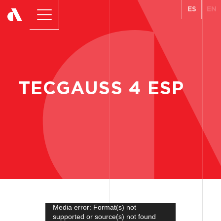
ES
EN
TECGAUSS
4
ESP
Media error: Format(s) not
Reproductor
supported or source(s) not found
de