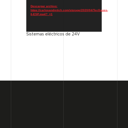
vídeo
Descargar archivo:
https://carlosandretich.com/storage/2020/04/TecGauss-
6-ESP.mp4?_=1
Sistemas eléctricos de 24V