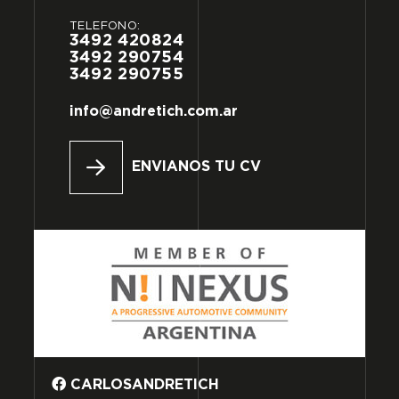
TELÉFONO:
3492
420824
3492
290754
3492
290755
info@andretich.com.ar
ENVIANOS TU CV
CARLOSANDRETICH