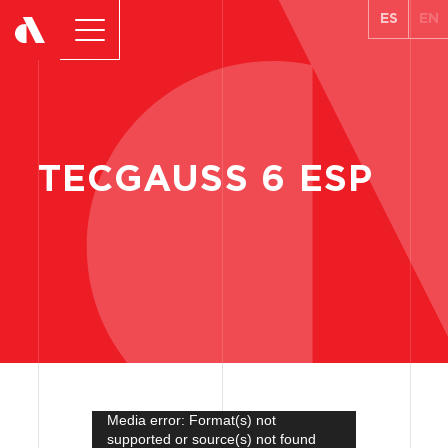
ES
EN
TECGAUSS
6
ESP
Media error: Format(s) not
Reproductor
supported or source(s) not found
de