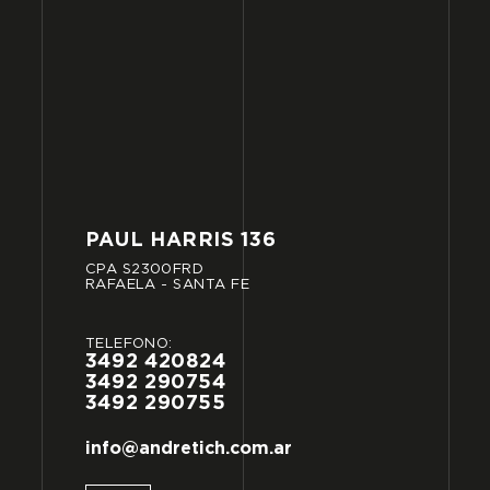
PAUL
HARRIS
136
CPA
S2300FRD
RAFAELA
-
SANTA
FE
TELÉFONO:
3492
420824
3492
290754
3492
290755
info@andretich.com.ar