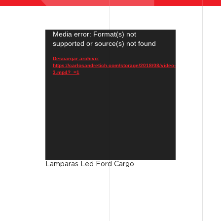
Media error: Format(s) not
Reproductor
supported or source(s) not found
de
vídeo
Descargar archivo:
https://carlosandretich.com/storage/2018/08/video-
3.mp4?_=1
Lamparas Led Ford Cargo