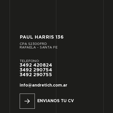
PAUL
HARRIS
136
CPA
S2300FRD
RAFAELA
-
SANTA
FE
TELÉFONO:
3492
420824
3492
290754
3492
290755
info@andretich.com.ar
ENVIANOS TU CV