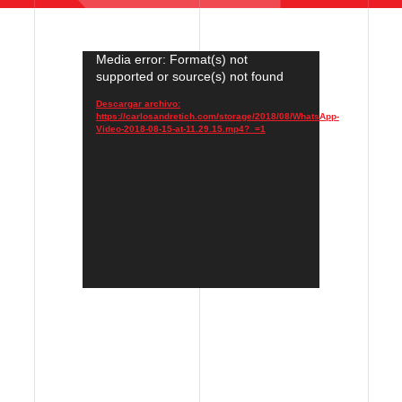
Media error: Format(s) not
Reproductor
supported or source(s) not found
de
vídeo
Descargar archivo:
https://carlosandretich.com/storage/2018/08/WhatsApp-
Video-2018-08-15-at-11.29.15.mp4?_=1