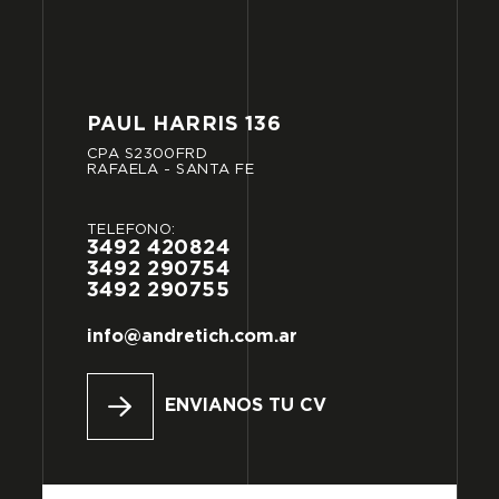
PAUL
HARRIS
136
CPA
S2300FRD
RAFAELA
-
SANTA
FE
TELÉFONO:
3492
420824
3492
290754
3492
290755
info@andretich.com.ar
ENVIANOS TU CV