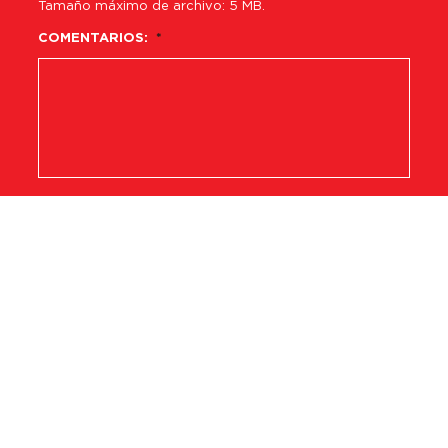
Tamaño máximo de archivo: 5 MB.
COMENTARIOS:
*
CAPTCHA
POLÍTICA DE PRIVACIDAD