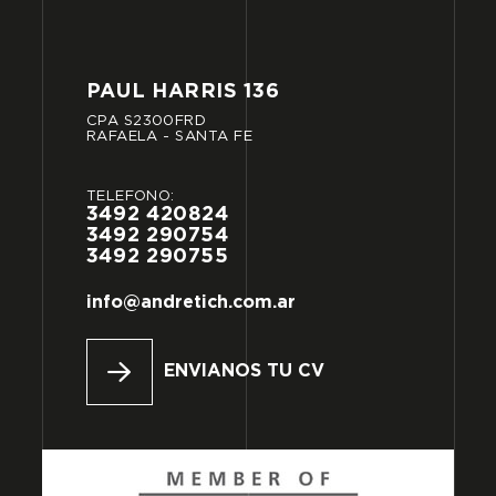
PAUL
HARRIS
136
CPA
S2300FRD
RAFAELA
-
SANTA
FE
TELÉFONO:
3492
420824
3492
290754
3492
290755
info@andretich.com.ar
ENVIANOS TU CV