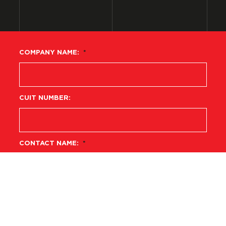
COMPANY NAME:
*
CUIT NUMBER:
CONTACT NAME:
*
FIELD:
*