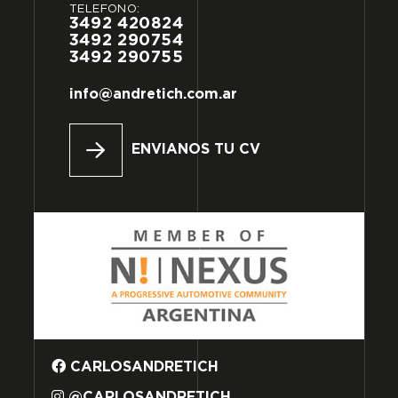
TELÉFONO:
3492
420824
3492
290754
3492
290755
info@andretich.com.ar
ENVIANOS TU CV
CARLOSANDRETICH
@CARLOSANDRETICH