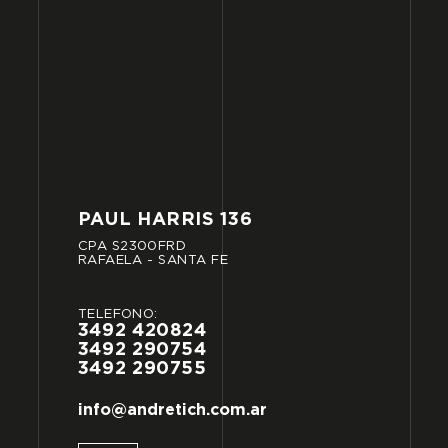
PAUL
HARRIS
136
CPA
S2300FRD
RAFAELA
-
SANTA
FE
TELÉFONO:
3492
420824
3492
290754
3492
290755
info@andretich.com.ar