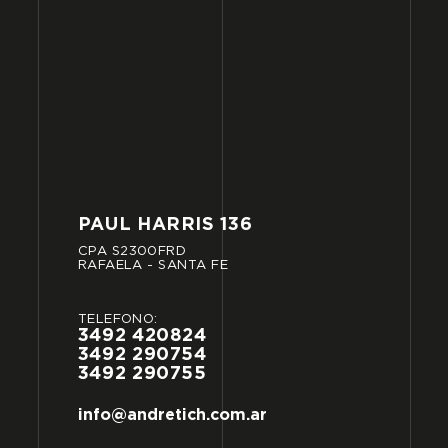
PAUL
HARRIS
136
CPA
S2300FRD
RAFAELA
-
SANTA
FE
TELÉFONO:
3492
420824
3492
290754
3492
290755
info@andretich.com.ar