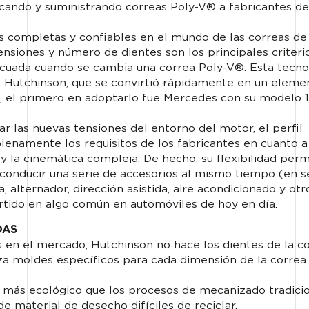
cando y suministrando correas Poly-V® a fabricantes de
 completas y confiables en el mundo de las correas de
nsiones y número de dientes son los principales criteri
ecuada cuando se cambia una correa Poly-V®. Esta tecno
e Hutchinson, que se convirtió rápidamente en un eleme
s, el primero en adoptarlo fue Mercedes con su modelo 
ar las nuevas tensiones del entorno del motor, el perfil
enamente los requisitos de los fabricantes en cuanto a
y la cinemática compleja. De hecho, su flexibilidad permi
 conducir una serie de accesorios al mismo tiempo (en se
alternador, dirección asistida, aire acondicionado y otr
rtido en algo común en automóviles de hoy en día.
DAS
s en el mercado, Hutchinson no hace los dientes de la c
za moldes específicos para cada dimensión de la correa
 más ecológico que los procesos de mecanizado tradici
 material de desecho difíciles de reciclar.