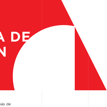
ES
EN
A
DE
N
más de