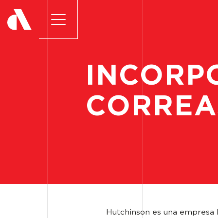
INCORP
CORREA
Hutchinson es una empresa lí