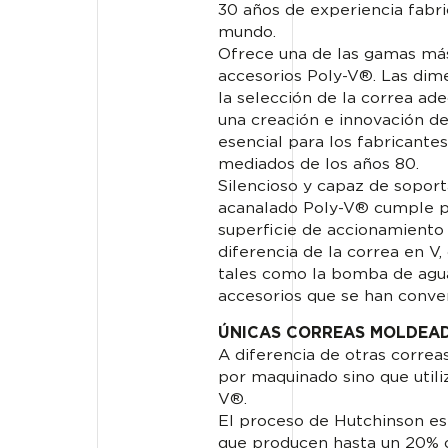
30 años de experiencia fabri
mundo.
Ofrece una de las gamas más
accesorios Poly-V®. Las dime
la selección de la correa ad
una creación e innovación d
esencial para los fabricante
mediados de los años 80.
Silencioso y capaz de soport
acanalado Poly-V® cumple pl
superficie de accionamiento 
diferencia de la correa en V,
tales como la bomba de agua, 
accesorios que se han conve
ÚNICAS CORREAS MOLDEA
A diferencia de otras correa
por maquinado sino que utili
V®.
El proceso de Hutchinson es
que producen hasta un 20% de