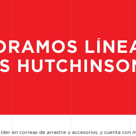
ORAMOS
LÍNE
S
HUTCHINSO
der en correas de arrastre y accesorios, y cuenta con 