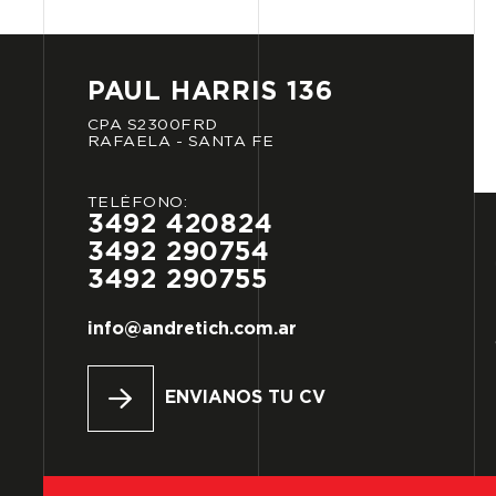
PAUL
HARRIS
136
CPA
S2300FRD
RAFAELA
-
SANTA
FE
TELÉFONO:
3492
420824
3492
290754
3492
290755
info@andretich.com.ar
ENVIANOS TU CV