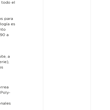
 todo el
os para
logía es
nto
190 a
te, a
rie),
os
orrea
 Poly-
onales