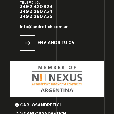
TELÉFONO:
3492
420824
3492
290754
3492
290755
info@andretich.com.ar
ENVIANOS TU CV
CARLOSANDRETICH
@CARLOSANDRETICH