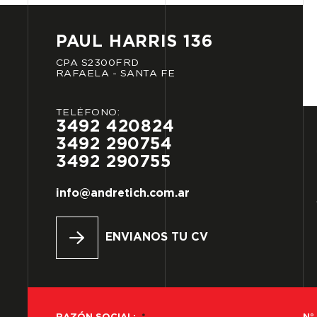
PAUL
HARRIS
136
CPA
S2300FRD
RAFAELA
-
SANTA
FE
TELÉFONO:
3492
420824
3492
290754
3492
290755
info@andretich.com.ar
ENVIANOS TU CV