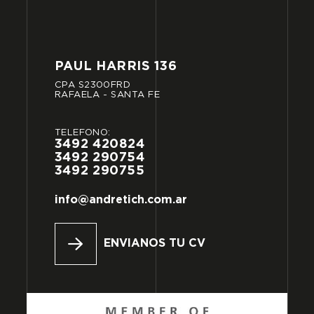
PAUL
HARRIS
136
CPA
S2300FRD
RAFAELA
-
SANTA
FE
TELÉFONO:
3492
420824
3492
290754
3492
290755
info@andretich.com.ar
ENVIANOS TU CV