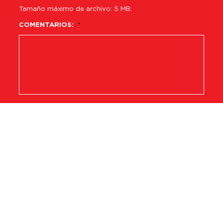
Tamaño máximo de archivo: 5 MB.
COMENTARIOS:
*
CAPTCHA
POLÍTICA DE PRIVACIDAD