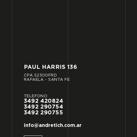
PAUL
HARRIS
136
CPA
S2300FRD
RAFAELA
-
SANTA
FE
TELÉFONO:
3492
420824
3492
290754
3492
290755
info@andretich.com.ar