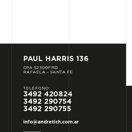
PAUL
HARRIS
136
CPA
S2300FRD
RAFAELA
-
SANTA
FE
TELÉFONO:
3492
420824
3492
290754
3492
290755
info@andretich.com.ar