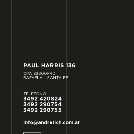
PAUL
HARRIS
136
CPA
S2300FRD
RAFAELA
-
SANTA
FE
TELÉFONO:
3492
420824
3492
290754
3492
290755
info@andretich.com.ar