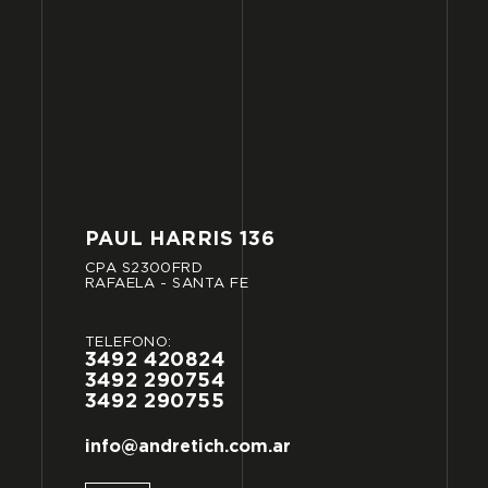
PAUL
HARRIS
136
CPA
S2300FRD
RAFAELA
-
SANTA
FE
TELÉFONO:
3492
420824
3492
290754
3492
290755
info@andretich.com.ar