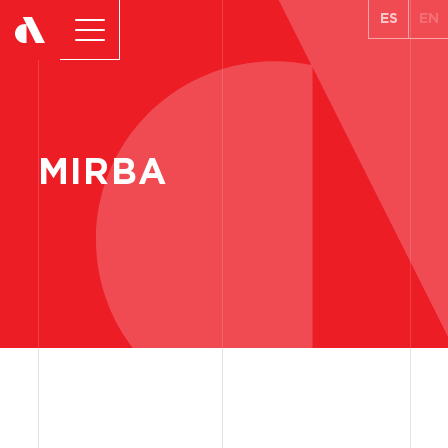
ES
EN
MIRBA