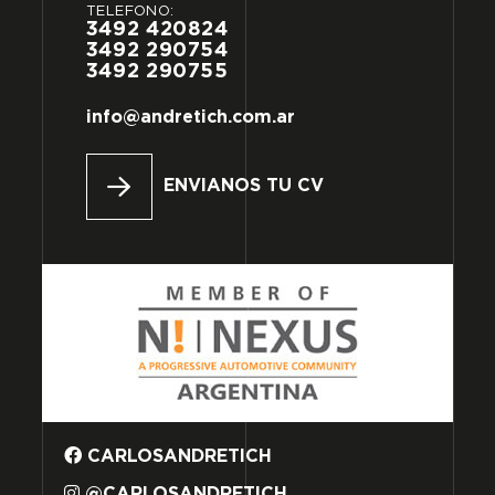
TELÉFONO:
3492
420824
3492
290754
3492
290755
info@andretich.com.ar
ENVIANOS TU CV
CARLOSANDRETICH
@CARLOSANDRETICH