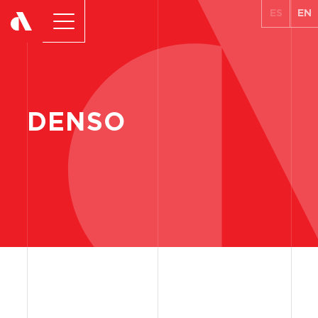
ES
EN
DENSO