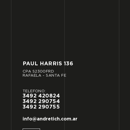
PAUL
HARRIS
136
CPA
S2300FRD
RAFAELA
-
SANTA
FE
TELÉFONO:
3492
420824
3492
290754
3492
290755
info@andretich.com.ar