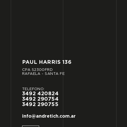
PAUL
HARRIS
136
CPA
S2300FRD
RAFAELA
-
SANTA
FE
TELÉFONO:
3492
420824
3492
290754
3492
290755
info@andretich.com.ar