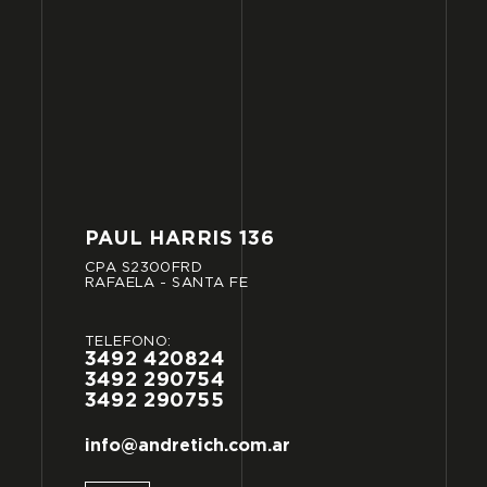
PAUL
HARRIS
136
CPA
S2300FRD
RAFAELA
-
SANTA
FE
TELÉFONO:
3492
420824
3492
290754
3492
290755
info@andretich.com.ar