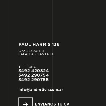
PAUL
HARRIS
136
CPA
S2300FRD
RAFAELA
-
SANTA
FE
TELÉFONO:
3492
420824
3492
290754
3492
290755
info@andretich.com.ar
ENVIANOS TU CV