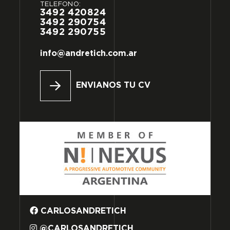
TELÉFONO:
3492
420824
3492
290754
3492
290755
info@andretich.com.ar
ENVIANOS TU CV
CARLOSANDRETICH
@CARLOSANDRETICH