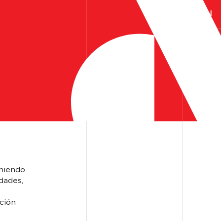
ES
EN
oniendo
dades,
ción