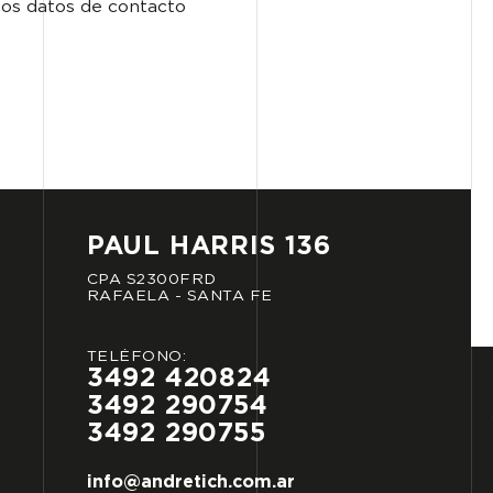
los datos de contacto
PAUL
HARRIS
136
CPA
S2300FRD
RAFAELA
-
SANTA
FE
TELÉFONO:
3492
420824
3492
290754
3492
290755
info@andretich.com.ar