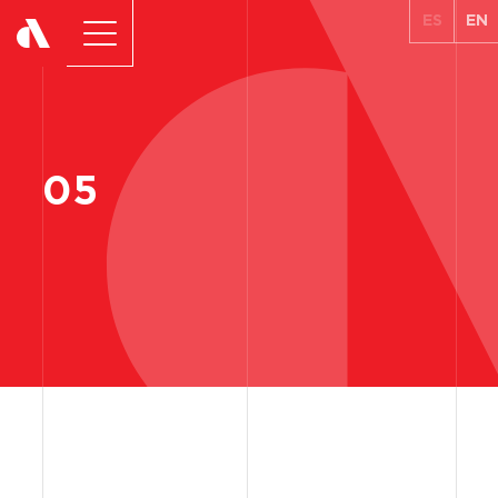
ES
EN
05