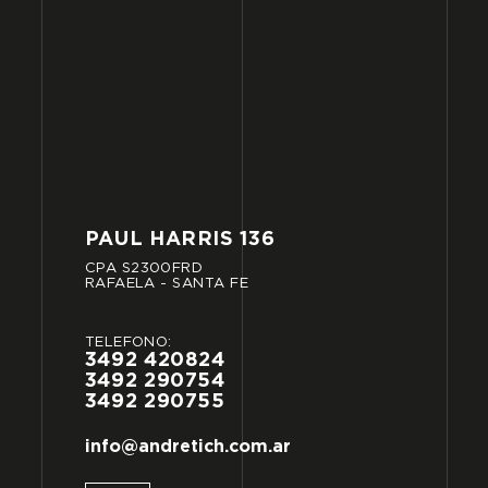
PAUL
HARRIS
136
CPA
S2300FRD
RAFAELA
-
SANTA
FE
TELÉFONO:
3492
420824
3492
290754
3492
290755
info@andretich.com.ar