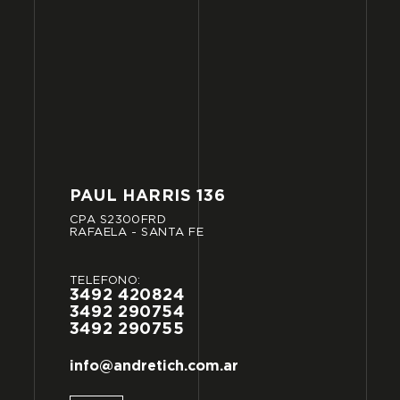
PAUL
HARRIS
136
CPA
S2300FRD
RAFAELA
-
SANTA
FE
TELÉFONO:
3492
420824
3492
290754
3492
290755
info@andretich.com.ar