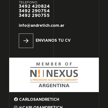
TELÉFONO:
3492
420824
3492
290754
3492
290755
info@andretich.com.ar
ENVIANOS TU CV
CARLOSANDRETICH
@CARLOSANDRETICH