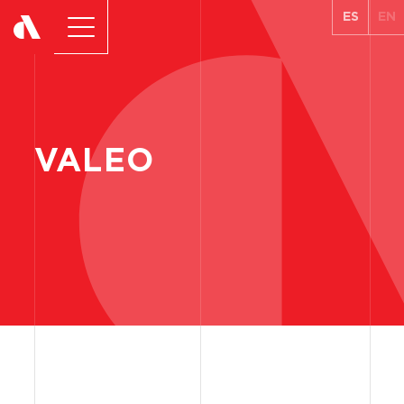
ES
EN
VALEO