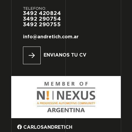
TELÉFONO:
3492
420824
3492
290754
3492
290755
info@andretich.com.ar
ENVIANOS TU CV
CARLOSANDRETICH