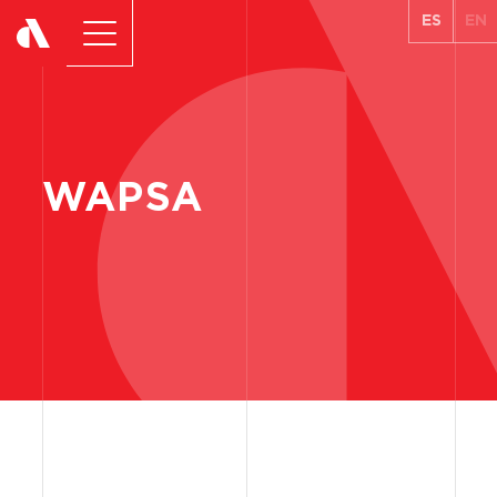
ES
EN
WAPSA