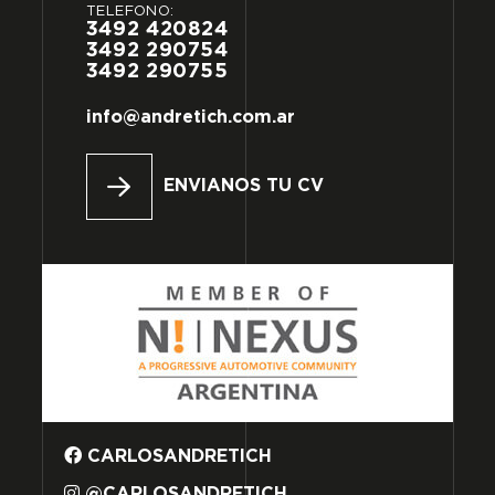
TELÉFONO:
3492
420824
3492
290754
3492
290755
info@andretich.com.ar
ENVIANOS TU CV
CARLOSANDRETICH
@CARLOSANDRETICH