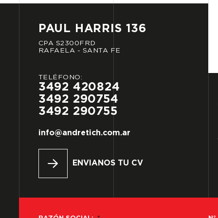
PAUL
HARRIS
136
CPA
S2300FRD
RAFAELA
-
SANTA
FE
TELÉFONO:
3492
420824
3492
290754
3492
290755
info@andretich.com.ar
ENVIANOS TU CV