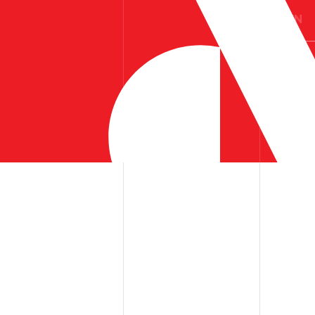
ES
EN