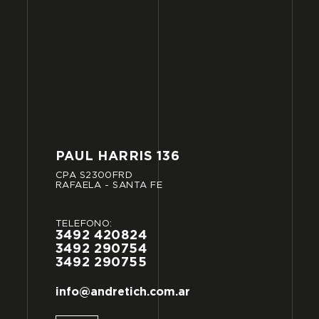
PAUL
HARRIS
136
CPA
S2300FRD
RAFAELA
-
SANTA
FE
TELÉFONO:
3492
420824
3492
290754
3492
290755
info@andretich.com.ar