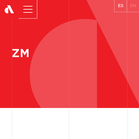
ES
EN
ZM