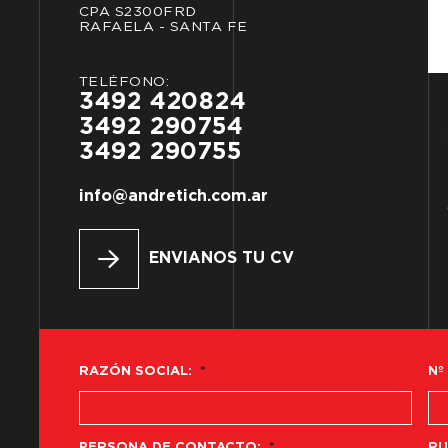
CPA
S2300FRD
RAFAELA
-
SANTA
FE
TELÉFONO:
3492
420824
3492
290754
3492
290755
info@andretich.com.ar
ENVIANOS TU CV
RAZÓN SOCIAL:
*
Nº
PERSONA DE CONTACTO:
*
RU