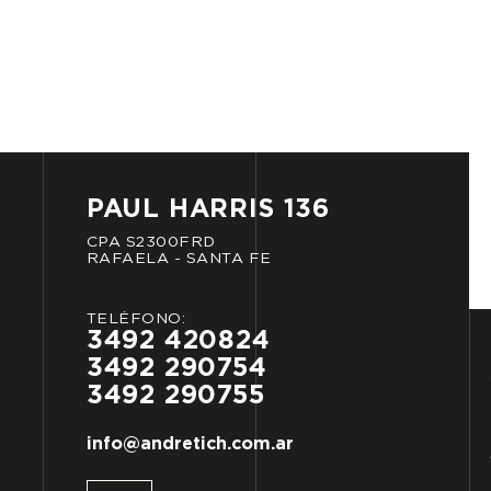
PAUL
HARRIS
136
CPA
S2300FRD
RAFAELA
-
SANTA
FE
TELÉFONO:
3492
420824
3492
290754
3492
290755
info@andretich.com.ar