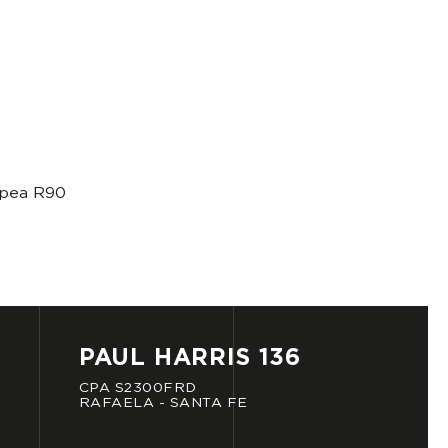
ropea R90
PAUL
HARRIS
136
CPA
S2300FRD
RAFAELA
-
SANTA
FE