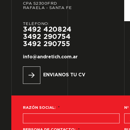
CPA
S2300FRD
RAFAELA
-
SANTA
FE
TELÉFONO:
3492
420824
3492
290754
3492
290755
info@andretich.com.ar
ENVIANOS TU CV
RAZÓN SOCIAL:
*
Nº
PERSONA DE CONTACTO:
*
RU