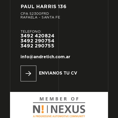
PAUL
HARRIS
136
CPA
S2300FRD
RAFAELA
-
SANTA
FE
TELÉFONO:
3492
420824
3492
290754
3492
290755
info@andretich.com.ar
ENVIANOS TU CV