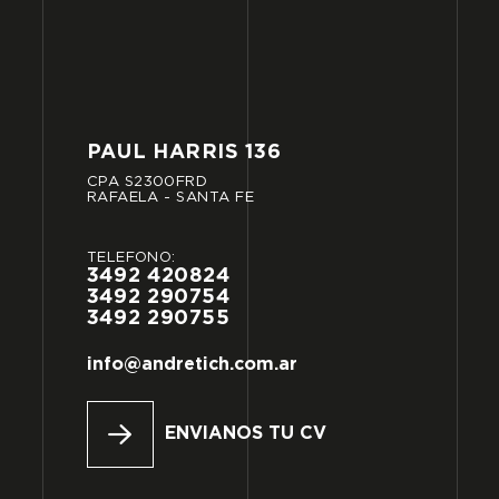
PAUL
HARRIS
136
CPA
S2300FRD
RAFAELA
-
SANTA
FE
TELÉFONO:
3492
420824
3492
290754
3492
290755
info@andretich.com.ar
ENVIANOS TU CV