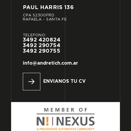
PAUL
HARRIS
136
CPA
S2300FRD
RAFAELA
-
SANTA
FE
TELÉFONO:
3492
420824
3492
290754
3492
290755
info@andretich.com.ar
ENVIANOS TU CV