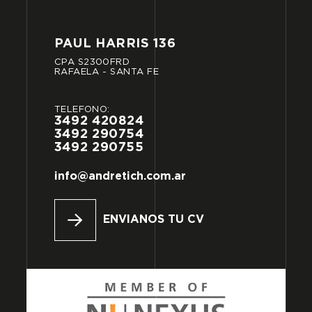
PAUL
HARRIS
136
CPA
S2300FRD
RAFAELA
-
SANTA
FE
TELÉFONO:
3492
420824
3492
290754
3492
290755
info@andretich.com.ar
ENVIANOS TU CV