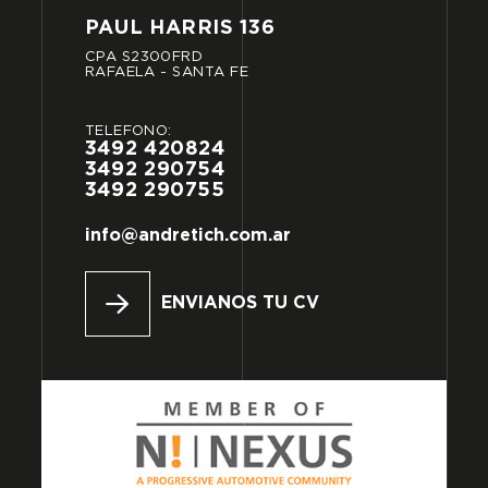
PAUL
HARRIS
136
CPA
S2300FRD
RAFAELA
-
SANTA
FE
TELÉFONO:
3492
420824
3492
290754
3492
290755
info@andretich.com.ar
ENVIANOS TU CV